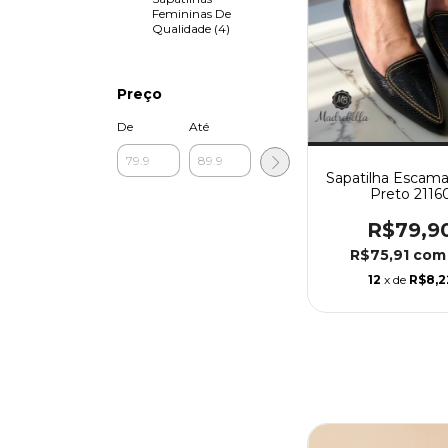
Femininas De
Qualidade (4)
Preço
De
Até
Sapatilha Escama
Preto 2116
R$79,9
R$75,91
com
12
x de
R$8,2