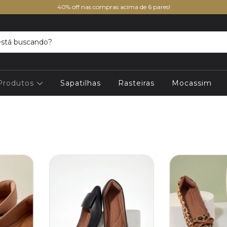
40% off nas compras acima de 6 pares!
 Produtos
Sapatilhas
Rasteiras
Mocassim