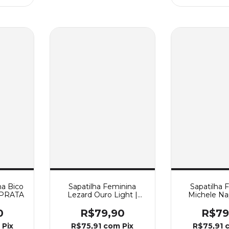
na Bico
Sapatilha Feminina
Sapatilha 
r PRATA
Lezard Ouro Light |
Michele Na
Enfeite Reto Ouro Light
Corrente Col
0
R$79,90
R$79
m
Pix
R$75,91
com
Pix
R$75,91