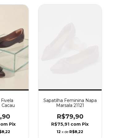
 Fivela
Sapatilha Feminina Napa
 Cacau
Marsala 21121
,90
R$79,90
com
Pix
R$75,91
com
Pix
$8,22
12
x de
R$8,22