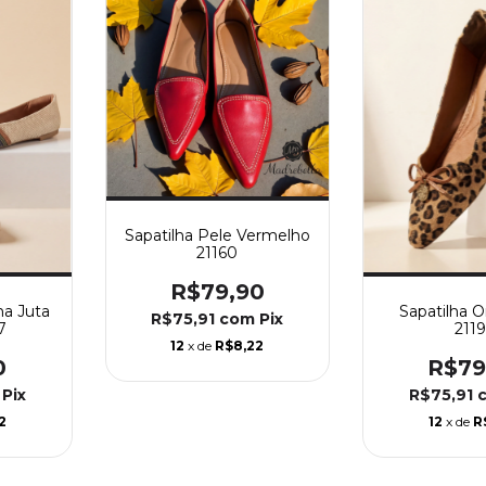
Sapatilha Pele Vermelho
21160
R$79,90
na Juta
Sapatilha 
R$75,91
com
Pix
7
211
12
x de
R$8,22
0
R$79
Pix
R$75,91
2
12
x de
R