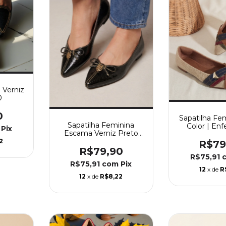
 Verniz
0
0
Sapatilha Fe
Sapatilha Feminina
Color | Enf
Pix
Escama Verniz Preto
Com Medalha 21197
2
R$79
R$79,90
R$75,91
R$75,91
com
Pix
12
x de
R
12
x de
R$8,22