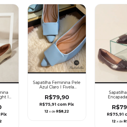
Sapatilha Feminina Pele
Azul Claro I Fivela
Encapada
nina
Sapatilha
R$79,90
ght I
Encapada
ada
R$75,91
com
Pix
0
R$79
12
x de
R$8,22
Pix
R$75,91
2
12
x de
R