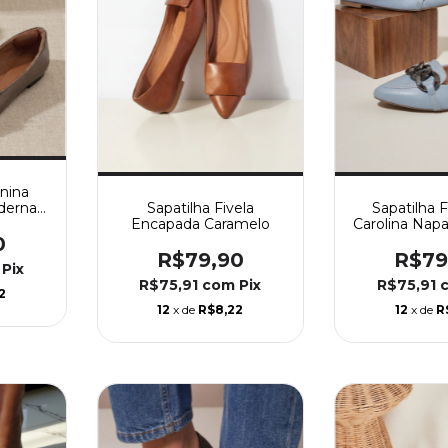
nina
derna
Sapatilha Fivela
Sapatilha 
lho |
Encapada Caramelo
Carolina Napa
to
Com Corren
0
R$79,90
R$79
Pix
R$75,91
com
Pix
R$75,91
2
12
x de
R$8,22
12
x de
R