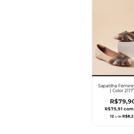
Sapatilha Femini
| Color 2117
R$79,9
R$75,91
com
12
x de
R$8,2