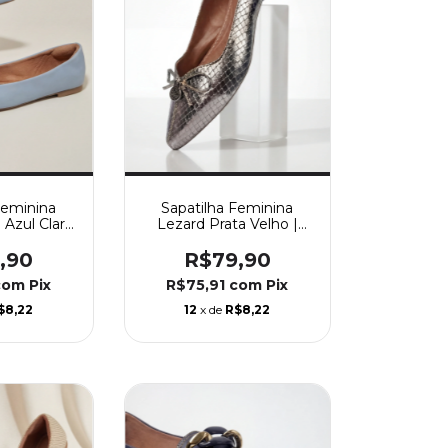
Feminina
Sapatilha Feminina
 Azul Claro
Lezard Prata Velho |
te 21160
Lacinho 21197
,90
R$79,90
com
Pix
R$75,91
com
Pix
$8,22
12
x de
R$8,22