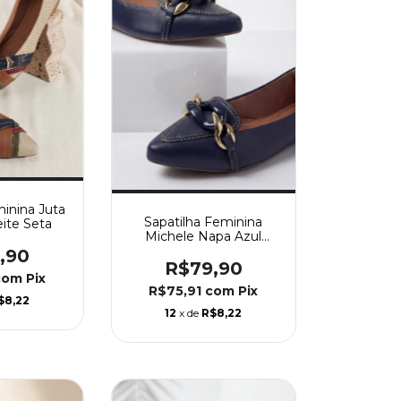
minina Juta
Sapatilha Feminina
eite Seta
Michele Napa Azul
Marinho Corrente Color
,90
No Meio
R$79,90
com
Pix
R$75,91
com
Pix
$8,22
12
x de
R$8,22