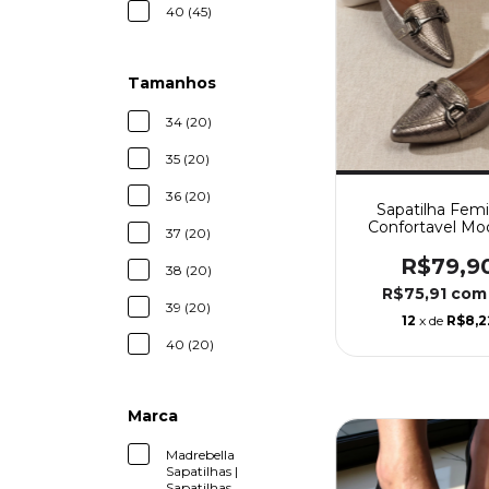
40 (45)
Tamanhos
34 (20)
35 (20)
36 (20)
Sapatilha Femi
Confortavel Mo
37 (20)
Lizard Prata Ve
Enfeite Re
R$79,9
38 (20)
R$75,91
com
39 (20)
12
x de
R$8,2
40 (20)
Marca
Madrebella
Sapatilhas |
Sapatilhas