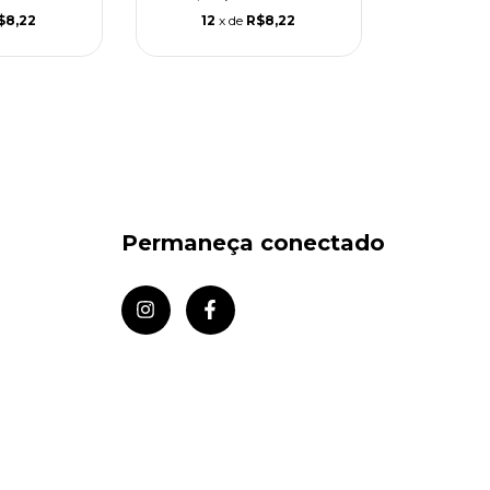
$8,22
12
x de
R$8,22
Permaneça conectado