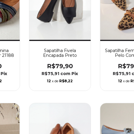
nina
Sapatilha Fivela
Sapatilha Fe
r 21188
Encapada Preto
Pelo Co
Caramelo
0
R$79,90
R$79
Pix
R$75,91
com
Pix
R$75,91
2
12
x de
R$8,22
12
x de
R