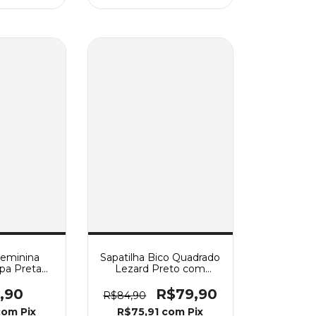
Feminina
Sapatilha Bico Quadrado
pa Preta
Lezard Preto com
or No Meio
Lacinho Confortável
,90
R$79,90
R$84,90
com
Pix
R$75,91
com
Pix