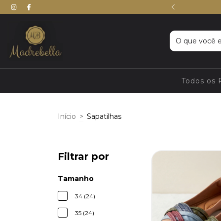
Atacado via WhatsApp
Todos os
Início
>
Sapatilhas
Filtrar por
Tamanho
34 (24)
35 (24)