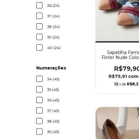
36 (24)
37 (24)
38 (24)
39 (24)
40 (24)
Sapatilha Femi
Floter Nude Colo
R$79,9
Numerações
R$75,91
com
34 (45)
12
x de
R$8,2
35 (45)
36 (45)
37 (45)
38 (45)
39 (45)