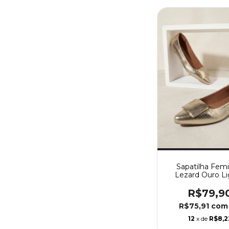
Sapatilha Femi
Lezard Ouro Li
Fivela Encap
R$79,9
R$75,91
com
12
x de
R$8,2