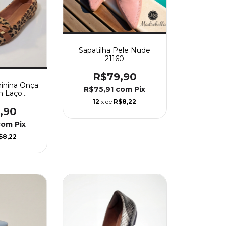
Sapatilha Pele Nude
21160
R$79,90
minina Onça
R$75,91
com
Pix
m Laço
 21160
12
x de
R$8,22
,90
com
Pix
$8,22