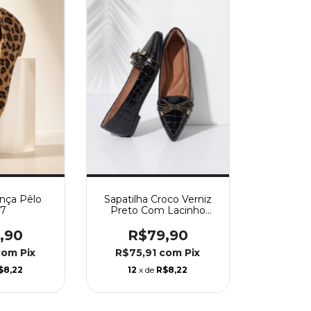
Onça Pêlo
Sapatilha Croco Verniz
97
Preto Com Lacinho
21160
,90
R$79,90
com
Pix
R$75,91
com
Pix
$8,22
12
x de
R$8,22