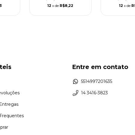
3
12
x de
R$8,22
12
x de
R
teis
Entre em contato
5514997201635
evoluções
14 3416-3823
 Entregas
Frequentes
rar