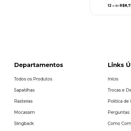
12
x de
R$8,7
Departamentos
Links Ú
Todos os Produtos
Início
Sapatilhas
Trocas e D
Rasteiras
Politíca de
Mocassim
Perguntas 
Slingback
Como Comp